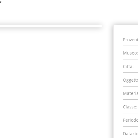
Proven
Museo:
Città:
Oggett
Materia
Classe:
Periodo
Datazi