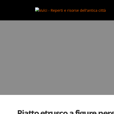
add_action( 'wp_footer', function() { ?>
Piatto etrusco a figure ner