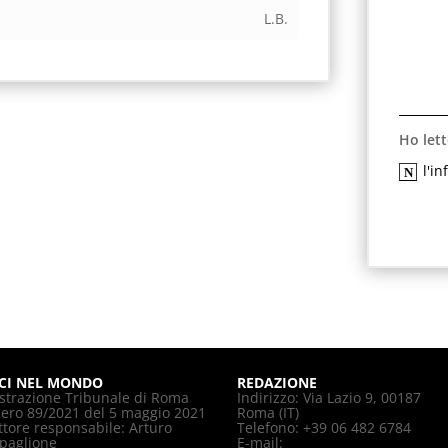
L.B.
Ho lett
l'i
CI NEL MONDO
REDAZIONE
strazione Tribunale di Roma
Indirizzo: Via Lazio 9, 00187
ro 89/2021 del 5 maggio 2021
Roma (IT)
ttore responsabile: Arturo
Telefono: +39 06 482 6784
paglione
E-mail: