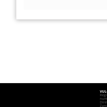
VUL
Regi
nume
Dire
Zam