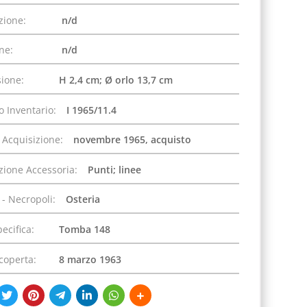
zione:
n/d
one:
n/d
ione:
H 2,4 cm; Ø orlo 13,7 cm
 Inventario:
I 1965/11.4
 Acquisizione:
novembre 1965, acquisto
zione Accessoria:
Punti; linee
 - Necropoli:
Osteria
pecifica:
Tomba 148
coperta:
8 marzo 1963