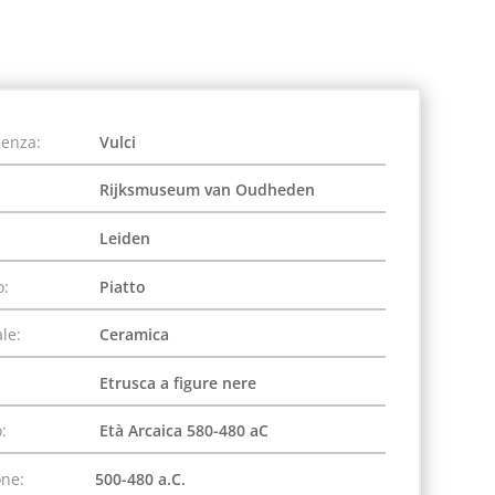
ienza:
Vulci
Rijksmuseum van Oudheden
Leiden
o:
Piatto
le:
Ceramica
Etrusca a figure nere
:
Età Arcaica 580-480 aC
one:
500-480 a.C.