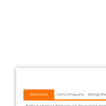
Descrizione
Storia Antiquaria
Bibliografi
Piatto in ceramica d’impasto con decorazione geome