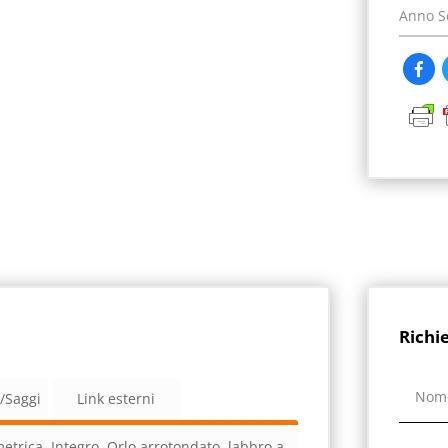
Anno S
Richi
a/Saggi
Link esterni
trica. Integro. Orlo arrotondato, labbro a