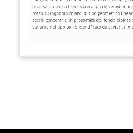
tesa, vasca bassa troncoconica, piede verosimilme
rosso su ingobbio chiaro, di tipo geometrico lineare.
cerchi concentrici in prossimità del fondo dipinto 
variante nel tipo Ba 1b identificato da S. Neri. Il pi