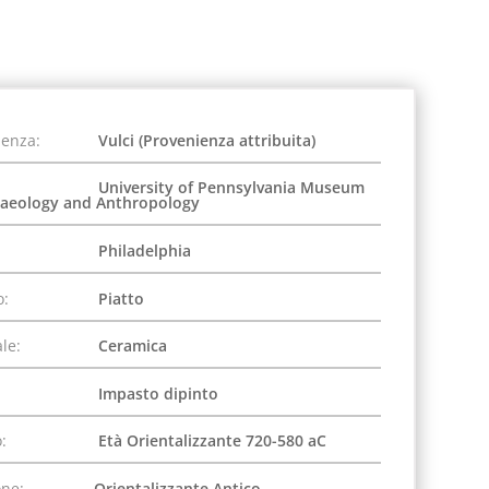
ienza:
Vulci (Provenienza attribuita)
University of Pennsylvania Museum
haeology and Anthropology
Philadelphia
o:
Piatto
le:
Ceramica
Impasto dipinto
:
Età Orientalizzante 720-580 aC
one:
Orientalizzante Antico