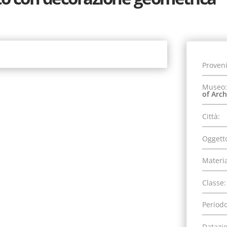
Proven
Museo:
of Arc
Città:
Oggett
Materia
Classe:
Periodo
Datazi