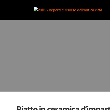
add_action( 'wp_footer', function() { ?>
Piatto in ceramica d’impa