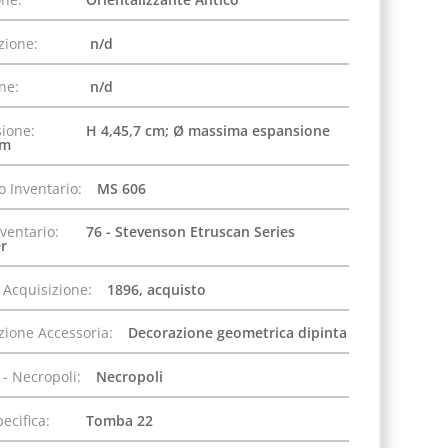
zione:
n/d
one:
n/d
ione:
H 4,45,7 cm; Ø massima espansione
cm
 Inventario:
MS 606
nventario:
76 - Stevenson Etruscan Series
r
 Acquisizione:
1896, acquisto
zione Accessoria:
Decorazione geometrica dipinta
 - Necropoli:
Necropoli
pecifica:
Tomba 22