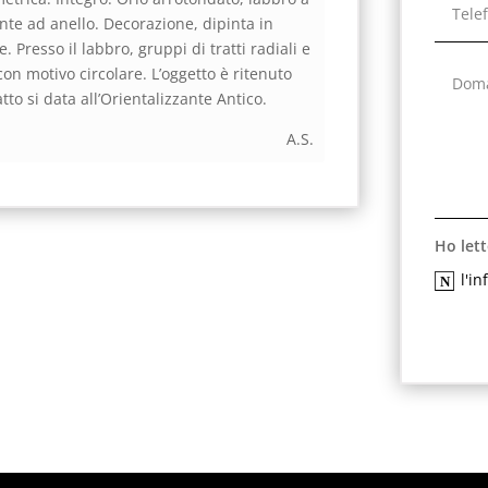
nte ad anello. Decorazione, dipinta in
 Presso il labbro, gruppi di tratti radiali e
con motivo circolare. L’oggetto è ritenuto
atto si data all’Orientalizzante Antico.
A.S.
Ho lett
l'i