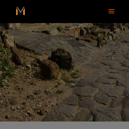
add_action( 'wp_footer', function() { ?>