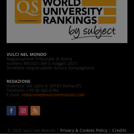
VULCI NEL MONDO
Registrazione Tribunale di Roma
numero 89/2021 del 5 maggio 2021
Direttore responsabile: Arturo Zampaglione
REDAZIONE
Indirizzo: Via Lazio 9, 00187 Roma (IT)
Telefono: +39 06 482 6784
E-mail:
redazione@vulcinelmondo.com
© 2025 Vulci nel Mondo |
Privacy & Cookies Policy
|
Credits