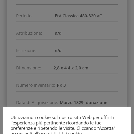
Periodo:
Età Classica 480-320 aC
Attribuzione:
n/d
Iscrizione:
n/d
Dimensione:
2,8 x 4,4 x 2,0 cm
Numero Inventario:
PK 3
Data di Acquisizione:
Marzo 1829, donazione
Utilizziamo i cookie sul nostro sito Web per offrirti
Soggetto:
Cervo
l'esperienza più pertinente ricordando le tue
preferenze e ripetendo le visite. Cliccando “Accetta”
acconsenti all'uso di TUTTI i cookie.