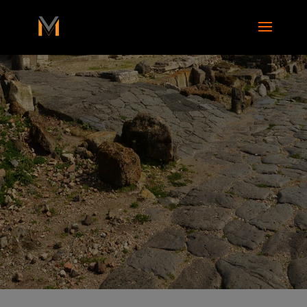
add_action( 'wp_footer', function() { ?>