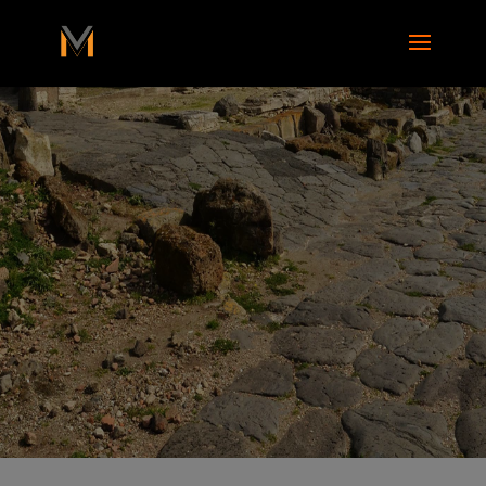
add_action( 'wp_footer', function() { ?>