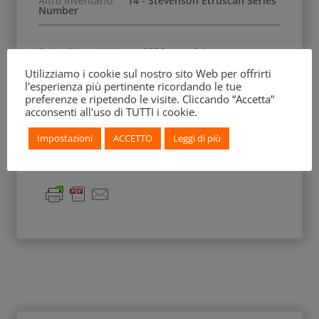
Altro Inventario:
14 - Stevenson Etruscan Series
Number
Data di Acquisizione:
1896, acquisto
Utilizziamo i cookie sul nostro sito Web per offrirti
l'esperienza più pertinente ricordando le tue
Decorazione Accessoria:
Motivo angolare inciso;
preferenze e ripetendo le visite. Cliccando “Accetta”
linee orizzontali e parallele incise
acconsenti all'uso di TUTTI i cookie.
Impostazioni
ACCETTO
Leggi di più