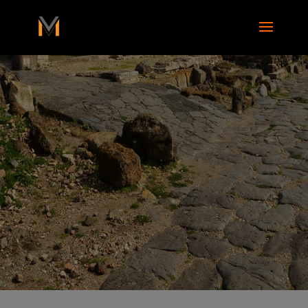
add_action( 'wp_footer', function() { ?>