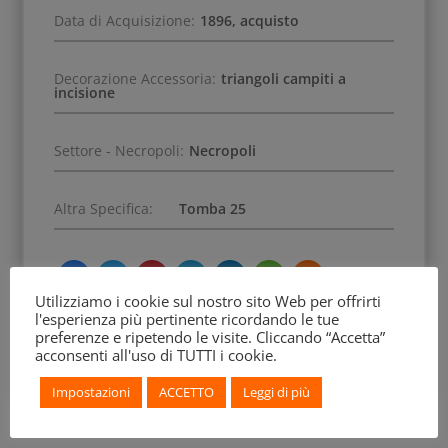
Data di Acquisizione:
1896, acquisto
Decorazione Accessoria:
triangoli campiti a
incisione
Settore - Necropoli:
Necropoli
Altra Specifica:
Tomba 25
Utilizziamo i cookie sul nostro sito Web per offrirti
l'esperienza più pertinente ricordando le tue
preferenze e ripetendo le visite. Cliccando “Accetta”
acconsenti all'uso di TUTTI i cookie.
Impostazioni
ACCETTO
Leggi di più