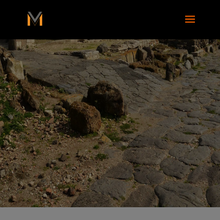
add_action( 'wp_footer', function() { ?>