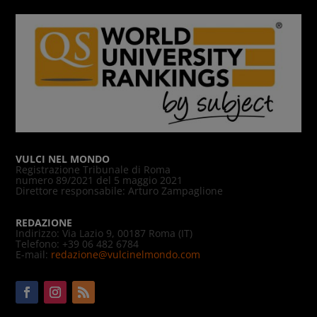
VULCI NEL MONDO
Registrazione Tribunale di Roma
numero 89/2021 del 5 maggio 2021
Direttore responsabile: Arturo Zampaglione
REDAZIONE
Indirizzo: Via Lazio 9, 00187 Roma (IT)
Telefono: +39 06 482 6784
E-mail:
redazione@vulcinelmondo.com