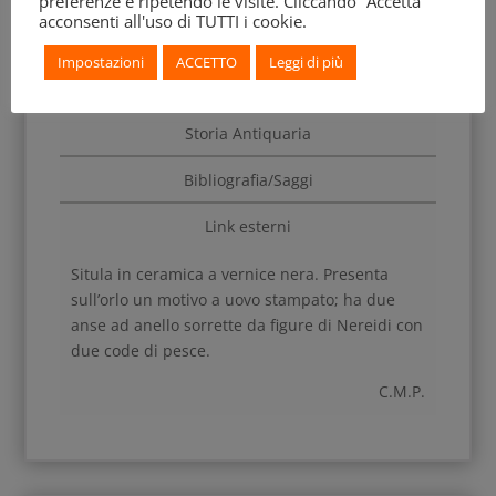
preferenze e ripetendo le visite. Cliccando “Accetta”
acconsenti all'uso di TUTTI i cookie.
Impostazioni
ACCETTO
Leggi di più
Descrizione
Storia Antiquaria
Bibliografia/Saggi
Link esterni
Situla in ceramica a vernice nera. Presenta
sull’orlo un motivo a uovo stampato; ha due
anse ad anello sorrette da figure di Nereidi con
due code di pesce.
C.M.P.