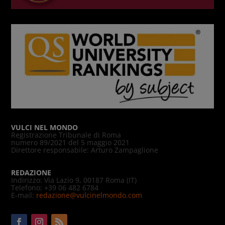
VULCI NEL MONDO
Registrazione Tribunale di Roma
numero 89/2021 del 5 maggio 2021
Direttore responsabile: Arturo Zampaglione
REDAZIONE
Indirizzo: Via Lazio 9, 00187 Roma (IT)
Telefono: +39 06 482 6784
E-mail:
redazione@vulcinelmondo.com