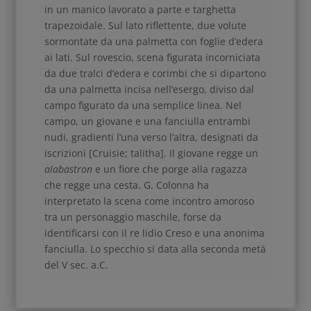
in un manico lavorato a parte e targhetta
trapezoidale. Sul lato riflettente, due volute
sormontate da una palmetta con foglie d’edera
ai lati. Sul rovescio, scena figurata incorniciata
da due tralci d’edera e corimbi che si dipartono
da una palmetta incisa nell’esergo, diviso dal
campo figurato da una semplice linea. Nel
campo, un giovane e una fanciulla entrambi
nudi, gradienti l’una verso l’altra, designati da
iscrizioni [Cruisie; talitha]. Il giovane regge un
alabastron
e un fiore che porge alla ragazza
che regge una cesta. G. Colonna ha
interpretato la scena come incontro amoroso
tra un personaggio maschile, forse da
identificarsi con il re lidio Creso e una anonima
fanciulla. Lo specchio si data alla seconda metà
del V sec. a.C.