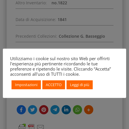
Altro Inventario:
no.1822
Data di Acquisizione:
1841
Precedenti Collezioni:
Collezione G. Basseggio
Scena:
amorosa
Utilizziamo i cookie sul nostro sito Web per offrirti
l'esperienza più pertinente ricordando le tue
preferenze e ripetendo le visite. Cliccando “Accetta”
Soggetto:
amanti
acconsenti all'uso di TUTTI i cookie.
Impostazioni
ACCETTO
Leggi di più
Decorazione Accessoria:
tralci d'edera, corimbi,
palmetta