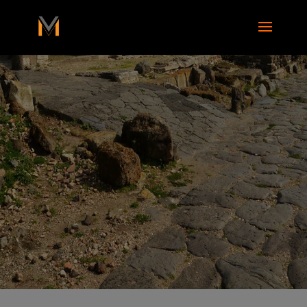
add_action( 'wp_footer', function() { ?>