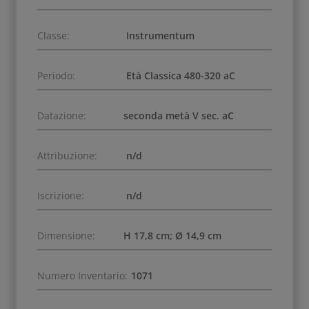
Classe:
Instrumentum
Periodo:
Età Classica 480-320 aC
Datazione:
seconda metà V sec. aC
Attribuzione:
n/d
Iscrizione:
n/d
Dimensione:
H 17,8 cm; Ø 14,9 cm
Numero Inventario:
1071