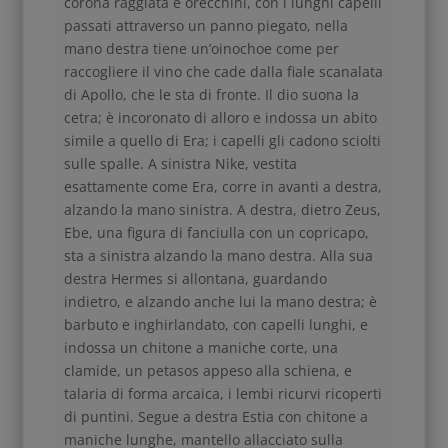
corona raggiata e orecchini, con i lunghi capelli
passati attraverso un panno piegato, nella
mano destra tiene un’oinochoe come per
raccogliere il vino che cade dalla fiale scanalata
di Apollo, che le sta di fronte. Il dio suona la
cetra; è incoronato di alloro e indossa un abito
simile a quello di Era; i capelli gli cadono sciolti
sulle spalle. A sinistra Nike, vestita
esattamente come Era, corre in avanti a destra,
alzando la mano sinistra. A destra, dietro Zeus,
Ebe, una figura di fanciulla con un copricapo,
sta a sinistra alzando la mano destra. Alla sua
destra Hermes si allontana, guardando
indietro, e alzando anche lui la mano destra; è
barbuto e inghirlandato, con capelli lunghi, e
indossa un chitone a maniche corte, una
clamide, un petasos appeso alla schiena, e
talaria di forma arcaica, i lembi ricurvi ricoperti
di puntini. Segue a destra Estia con chitone a
maniche lunghe, mantello allacciato sulla