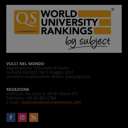
VULCI NEL MONDO
Registrazione Tribunale di Roma
numero 89/2021 del 5 maggio 2021
Direttore responsabile: Arturo Zampaglione
REDAZIONE
Indirizzo: Via Lazio 9, 00187 Roma (IT)
Telefono: +39 06 482 6784
E-mail:
redazione@vulcinelmondo.com