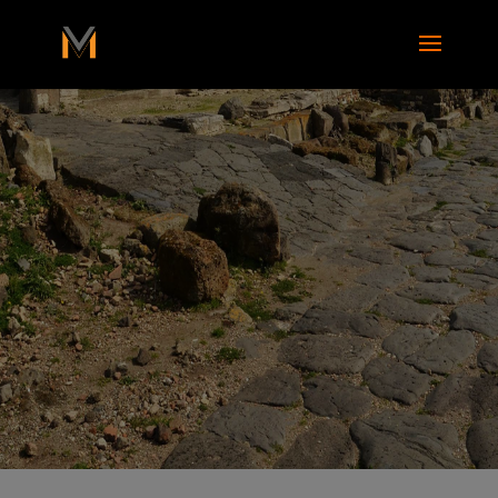
add_action( 'wp_footer', function() { ?>