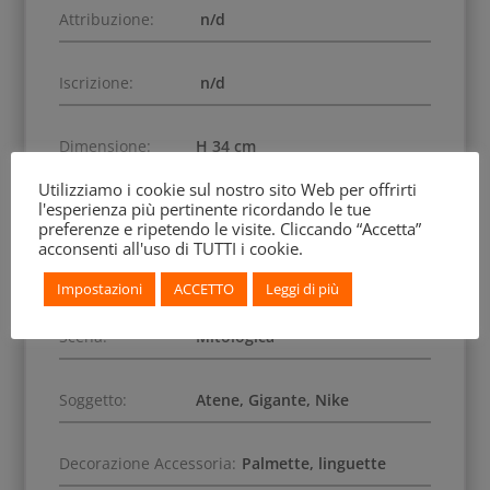
Attribuzione:
n/d
Iscrizione:
n/d
Dimensione:
H 34 cm
Utilizziamo i cookie sul nostro sito Web per offrirti
l'esperienza più pertinente ricordando le tue
Numero Inventario:
F 2957
preferenze e ripetendo le visite. Cliccando “Accetta”
acconsenti all'uso di TUTTI i cookie.
Data di Acquisizione:
1833
Impostazioni
ACCETTO
Leggi di più
Scena:
Mitologica
Soggetto:
Atene, Gigante, Nike
Decorazione Accessoria:
Palmette, linguette