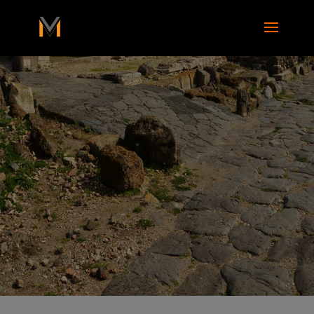
add_action( 'wp_footer', function() { ?>