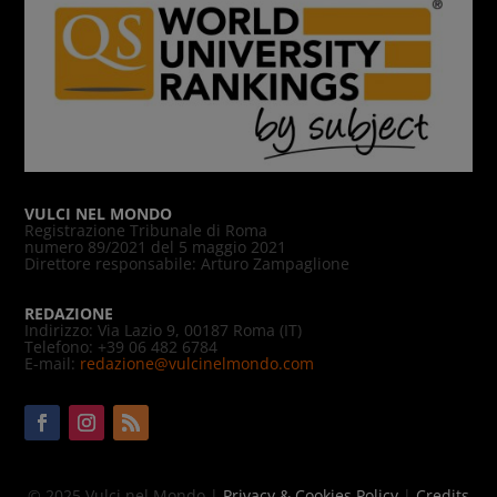
VULCI NEL MONDO
Registrazione Tribunale di Roma
numero 89/2021 del 5 maggio 2021
Direttore responsabile: Arturo Zampaglione
REDAZIONE
Indirizzo: Via Lazio 9, 00187 Roma (IT)
Telefono: +39 06 482 6784
E-mail:
redazione@vulcinelmondo.com
© 2025 Vulci nel Mondo |
Privacy & Cookies Policy
|
Credits