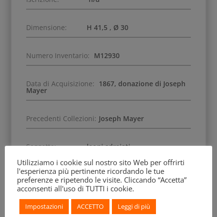
Dimensione:
H 41,5 , Ø 30
Numero Inventario:
M12930
Data di Acquisizione:
1867, donazione di Joseph
Mayer
Precedenti Collezioni:
Joseph Mayer
Soggetto:
leoni sdraiati
Utilizziamo i cookie sul nostro sito Web per offrirti
l'esperienza più pertinente ricordando le tue
Decorazione Accessoria:
boccioli
preferenze e ripetendo le visite. Cliccando “Accetta”
acconsenti all'uso di TUTTI i cookie.
Impostazioni
ACCETTO
Leggi di più