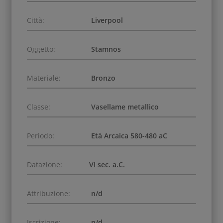
Città:
Liverpool
Oggetto:
Stamnos
Materiale:
Bronzo
Classe:
Vasellame metallico
Periodo:
Età Arcaica 580-480 aC
Datazione:
VI sec. a.C.
Attribuzione:
n/d
Iscrizione:
n/d