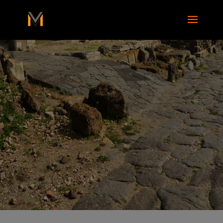
add_action( 'wp_footer', function() { ?>