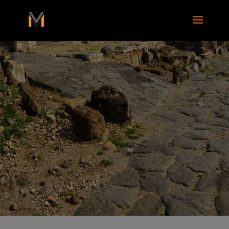
add_action( 'wp_footer', function() { ?>