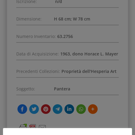
Iscrizione:
n/d
Dimensione:
H 68 cm; W 78 cm
Numero Inventario:
63.2756
Data di Acquisizione:
1963, dono Horace L. Mayer
Precedenti Collezioni:
Proprietà dell'Hesperia Art
Soggetto:
Pantera