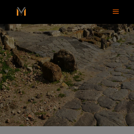
add_action( 'wp_footer', function() { ?>