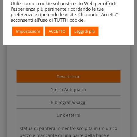
Utilizziamo i cookie sul nostro sito Web per offrirti
l'esperienza più pertinente ricordando le tue
preferenze e ripetendo le visite. Cliccando “Accetta”
acconsenti all'uso di TUTTI i cookie.
Impostazioni
ACCETTO
Leggi di più
Descrizione
Storia Antiquaria
Bibliografia/Saggi
Link esterni
Statua di pantera in nenfro scolpita in un unico
pezzo e mancante di una parte della base e