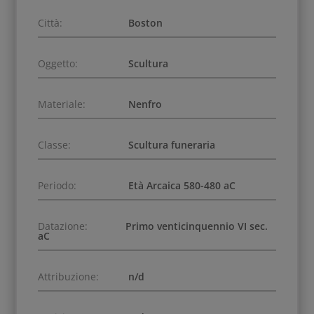
Città:
Boston
Oggetto:
Scultura
Materiale:
Nenfro
Classe:
Scultura funeraria
Periodo:
Età Arcaica 580-480 aC
Datazione:
Primo venticinquennio VI sec.
aC
Attribuzione:
n/d