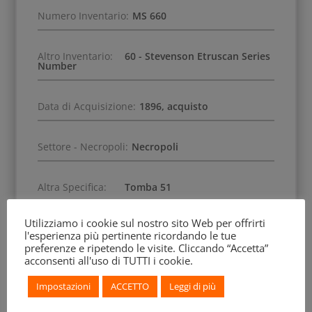
Numero Inventario:
MS 660
Altro Inventario:
60 - Stevenson Etruscan Series
Number
Data di Acquisizione:
1896, acquisto
Settore - Necropoli:
Necropoli
Altra Specifica:
Tomba 51
Utilizziamo i cookie sul nostro sito Web per offrirti
l'esperienza più pertinente ricordando le tue
preferenze e ripetendo le visite. Cliccando “Accetta”
acconsenti all'uso di TUTTI i cookie.
Impostazioni
ACCETTO
Leggi di più