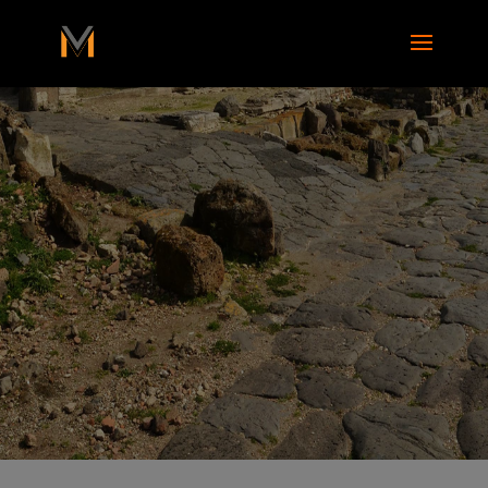
add_action( 'wp_footer', function() { ?>