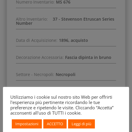
Numero Inventario:
MS 676
Altro Inventario:
37 - Stevenson Etruscan Series
Number
Data di Acquisizione:
1896, acquisto
Decorazione Accessoria:
Fascia dipinta in bruno
Settore - Necropoli:
Necropoli
Altra Specifica:
Tomba 42F
Utilizziamo i cookie sul nostro sito Web per offrirti
l'esperienza più pertinente ricordando le tue
preferenze e ripetendo le visite. Cliccando “Accetta”
acconsenti all'uso di TUTTI i cookie.
Impostazioni
ACCETTO
Leggi di più