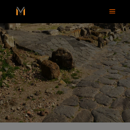
add_action( 'wp_footer', function() { ?>