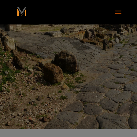
add_action( 'wp_footer', function() { ?>