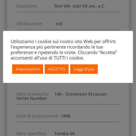
Datazione:
fine VIII- inizi VII sec. a.C.
Attribuzione:
n/d
Utilizziamo i cookie sul nostro sito Web per offrirti
Iscrizione:
n/d
l'esperienza più pertinente ricordando le tue
preferenze e ripetendo le visite. Cliccando “Accetta”
acconsenti all'uso di TUTTI i cookie.
Dimensione:
L 5,8-6,5 cm; Ø 0,5-0,8 cm
Impostazioni
ACCETTO
Leggi di più
Numero Inventario:
MS 576
Altro Inventario:
140 - Stevenson Etruscan
Series Number
Data di Acquisizione:
1896
Altra Specifica:
Tomba 66