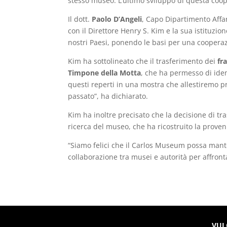
stesso museo. L’ultimo sviluppo di questa coo
Il dott.
Paolo D’Angeli
, Capo Dipartimento Affa
con il Direttore Henry S. Kim e la sua istituzione
nostri Paesi, ponendo le basi per una coopera
Kim ha sottolineato che il trasferimento dei
fr
Timpone della Motta
, che ha permesso di iden
questi reperti in una mostra che allestiremo pr
passato”, ha dichiarato.
Kim ha inoltre precisato che la decisione di tra
ricerca del museo, che ha ricostruito la proven
“Siamo felici che il Carlos Museum possa mante
collaborazione tra musei e autorità per affront
VUL