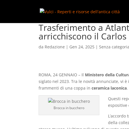
add_action( 'wp_footer', function() { ?>
Trasferimento a Atlant
arricchiscono il Carl
da
Redazione
|
Gen 24, 2025
|
Senza categori
ROMA, 24 GENNAIO – Il
Ministero della Cultur
siglato nel 2023. Tra le novità annunciate, vi è
frammenti di una coppa in
ceramica laconica
.
Questi rep
espositive
Brocca in bucchero
L’accordo 
della colle