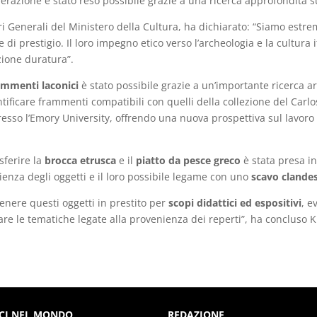
perazione è stato reso possibile grazie a una ricerca approfondita
ri Generali del Ministero della Cultura, ha dichiarato: “Siamo estr
 di prestigio. Il loro impegno etico verso l’archeologia e la cultura it
zione duratura”.
ammenti laconici
è stato possibile grazie a un’importante ricerca a
tificare frammenti compatibili con quelli della collezione del Carl
esso l’Emory University, offrendo una nuova prospettiva sul lavoro 
sferire la
brocca etrusca
e il
piatto da pesce greco
è stata presa in
ienza degli oggetti e il loro possibile legame con uno
scavo clande
nere questi oggetti in prestito per
scopi didattici ed espositivi
, e
are le tematiche legate alla provenienza dei reperti”, ha concluso 
CI NEL MONDO
REDAZIONE