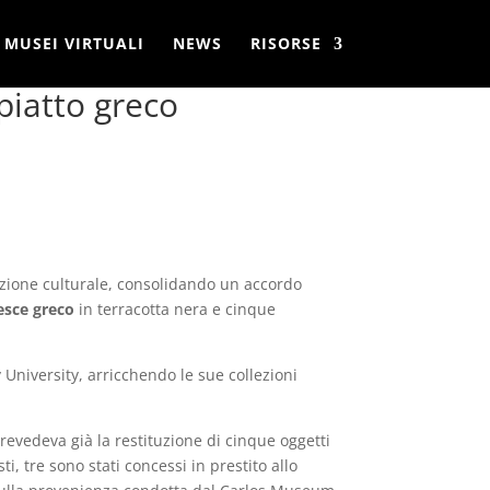
MUSEI VIRTUALI
NEWS
RISORSE
piatto greco
azione culturale, consolidando un accordo
esce greco
in terracotta nera e cinque
 University, arricchendo le sue collezioni
revedeva già la restituzione di cinque oggetti
i, tre sono stati concessi in prestito allo