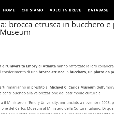
HOME
CHI SIAMO
VULCI IN BREVE
DATABASE
a: brocca etrusca in bucchero e 
os Museum
a
a
e l’
Università Emory
di
Atlanta
hanno rafforzato la loro collabor
 il trasferimento di una
brocca etrusca
in
bucchero
, un
piatto da p
erti rimarranno in prestito al
Michael C. Carlos Museum
dell’Emory
 e contribuendo alla valorizzazione del patrimonio culturale.
tra il Ministero e l’Emory University, annunciato a novembre 2023, p
zione del Carlos Museum al Ministero della Cultura italiano. Di quest