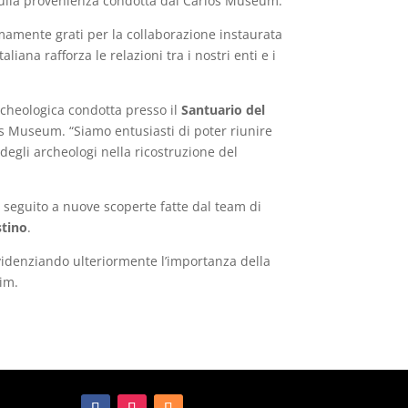
 sulla provenienza condotta dal Carlos Museum.
emamente grati per la collaborazione instaurata
aliana rafforza le relazioni tra i nostri enti e i
rcheologica condotta presso il
Santuario del
os Museum. “Siamo entusiasti di poter riunire
degli archeologi nella ricostruzione del
 seguito a nuove scoperte fatte dal team di
stino
.
videnziando ulteriormente l’importanza della
Kim.