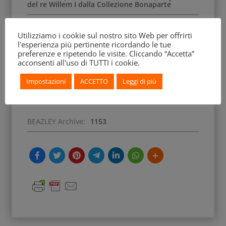
del re Willem I dalla Collezione Bonaparte
Precedenti Collezioni:
Collezione Bonaparte
Utilizziamo i cookie sul nostro sito Web per offrirti
l'esperienza più pertinente ricordando le tue
preferenze e ripetendo le visite. Cliccando “Accetta”
acconsenti all'uso di TUTTI i cookie.
Scena:
Sfinge
Impostazioni
ACCETTO
Leggi di più
Soggetto:
Sfinge
BEAZLEY Archive:
1153