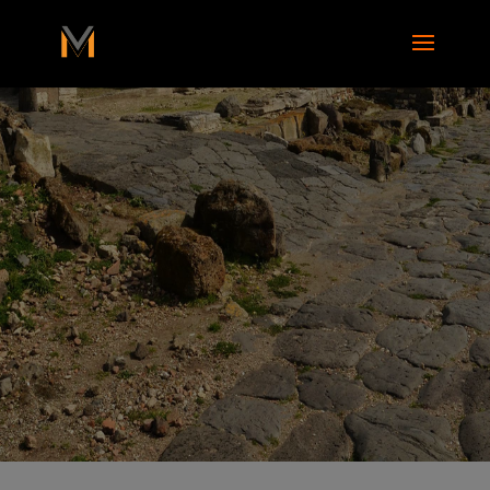
add_action( 'wp_footer', function() { ?>